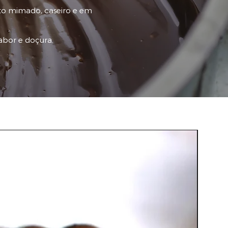
to mimado, caseiro e em
abor e doçura.