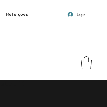
Refeições
Login
19,50€