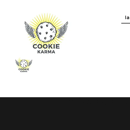
la
Envios para to