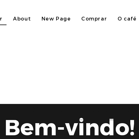
r
About
New Page
Comprar
O café
da a península a partir de 
Bem-vindo!