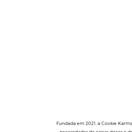
Fundada em 2021, a Cookie Karma é
necessidades de coisas doces e d