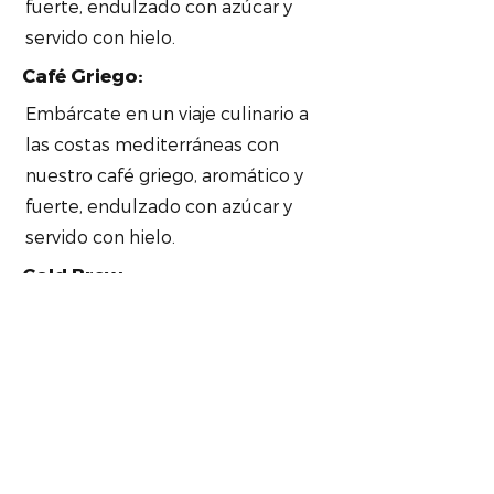
fuerte, endulzado con azúcar y
servido con hielo.
Café Griego:
Embárcate en un viaje culinario a
las costas mediterráneas con
nuestro café griego, aromático y
fuerte, endulzado con azúcar y
servido con hielo.
Cold Brew:
En los días cálidos, nada supera la
refrescante experiencia de
nuestro cold brew, elaborado
pacientemente durante horas
para lograr una bebida suave y
repleta de sabor.