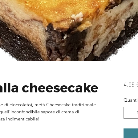
alla cheesecake
4,95 
Quanti
e di cioccolato), metà Cheesecake tradizionale
uell'inconfondibile sapore di crema di
nza indimenticabile!