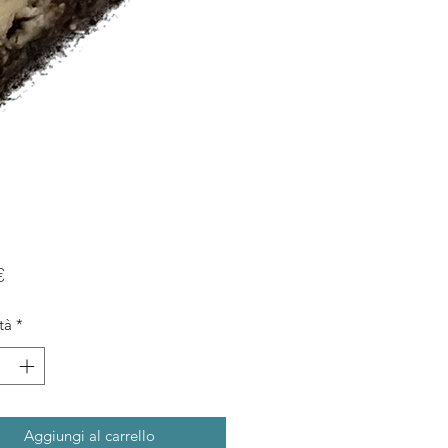
Prezzo
€
tà
*
Aggiungi al carrello